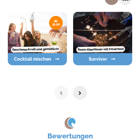
ab
31,50
Geschmackvoll und gemütlich!
Team-Abenteuer mit Feuertest
Cocktail mischen
Survivor
Bewertungen