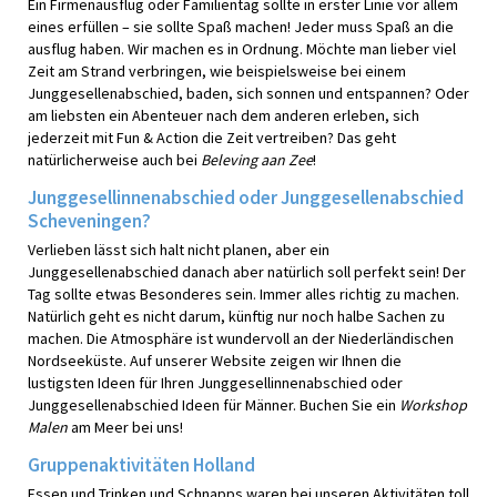
Ein Firmenausflug oder Familientag sollte in erster Linie vor allem
eines erfüllen – sie sollte Spaß machen! Jeder muss Spaß an die
ausflug haben. Wir machen es in Ordnung. Möchte man lieber viel
Zeit am Strand verbringen, wie beispielsweise bei einem
Junggesellenabschied, baden, sich sonnen und entspannen? Oder
am liebsten ein Abenteuer nach dem anderen erleben, sich
jederzeit mit Fun & Action die Zeit vertreiben? Das geht
natürlicherweise auch bei
Beleving aan Zee
!
Junggesellinnenabschied oder Junggesellenabschied
Scheveningen?
Verlieben lässt sich halt nicht planen, aber ein
Junggesellenabschied danach aber natürlich soll perfekt sein! Der
Tag sollte etwas Besonderes sein. Immer alles richtig zu machen.
Natürlich geht es nicht darum, künftig nur noch halbe Sachen zu
machen. Die Atmosphäre ist wundervoll an der Niederländischen
Nordseeküste. Auf unserer Website zeigen wir Ihnen die
lustigsten Ideen für Ihren Junggesellinnenabschied oder
Junggesellenabschied Ideen für Männer. Buchen Sie ein
Workshop
Malen
am Meer bei uns!
Gruppenaktivitäten Holland
Essen und Trinken und Schnapps waren bei unseren Aktivitäten toll