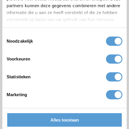
partners kunnen deze gegevens combineren met andere
Firmen/Gruppenname
informatie die u aan ze heeft verstrekt of die ze hebben
Gelegenheit
verzameld op basis van uw gebruik van hun services.
Vorname
Toestemmingsselectie
Nachname
Noodzakelijk
Email *
Voorkeuren
Personenzahl
Geplanter Zeitpunkt
Statistieken
Gewünschte Startzeit
Marketing
Budget
Optionen/Ergänzungen
Termin
Getränkearrangement
Mittagessen
Grillen/Abendessen
Alles toestaan