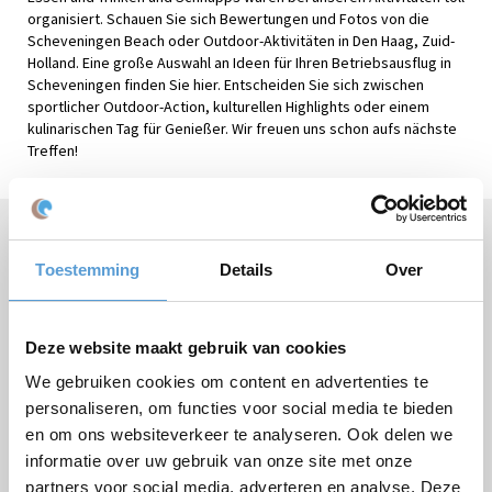
organisiert. Schauen Sie sich Bewertungen und Fotos von die
Scheveningen Beach oder Outdoor-Aktivitäten in Den Haag, Zuid-
Holland. Eine große Auswahl an Ideen für Ihren Betriebsausflug in
Scheveningen finden Sie hier. Entscheiden Sie sich zwischen
sportlicher Outdoor-Action, kulturellen Highlights oder einem
kulinarischen Tag für Genießer. Wir freuen uns schon aufs nächste
Treffen!
Brauchen Sie Hilfe oder haben Sie Fragen?
Toestemming
Details
Over
Rufen Sie
+31 (0)70 221 0359
an oder stellen Sie Ihre
Frage
per E-Mail
.
Deze website maakt gebruik van cookies
We gebruiken cookies om content en advertenties te
personaliseren, om functies voor social media te bieden
Kostenloses Angebot:
en om ons websiteverkeer te analyseren. Ook delen we
informatie over uw gebruik van onze site met onze
Paket
partners voor social media, adverteren en analyse. Deze