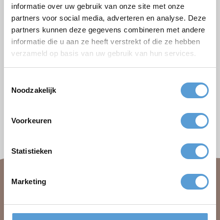
✔
tive und entspannte Strandaktivitäten wie *Expedition Robinson*,
informatie over uw gebruik van onze site met onze
Workshop im Sandskulpturenbauen. Lieber etwas Kulinarisches?
Teambuilding & Spaß garantiert
✔
partners voor social media, adverteren en analyse. Deze
-Barbecue oder einem Abendessen mit Meerblick.
Scheveningen + weitere Strandorte an der Küste
✔
partners kunnen deze gegevens combineren met andere
Südhollands
informatie die u aan ze heeft verstrekt of die ze hebben
Große Gruppen: 500+ Personen
✔
hüler und Lehrer.
verzameld op basis van uw gebruik van hun services.
Für alle Teilnehmer etwas dabei. Allen viel Spaß!
✔
oller Lachen und Strandabenteuer.
tudentenvereine oder Einführungswochen.
Toestemmingsselectie
uppen, Firmenfeiern oder Sporttage.
Die folgenden Firmen gingen vor dir:
Noodzakelijk
ngen an der frischen Luft entstehen. Deshalb verbinden wir Spaß mit
stärkeren Zusammenhalt nach Hause geht.
Voorkeuren
Statistieken
Marketing
Beleving aan Zee