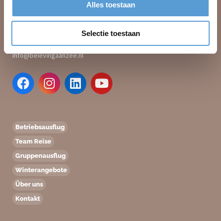
Alles toestaan
Duinstraat 23
2584 AV Den Haag
Selectie toestaan
+31 (0)70 221 0359
info@belevingaanzee.nl
Betriebsausflug
Team Reise
Gruppenausflug
Winterangebote
Über uns
Kontakt