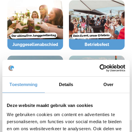
Der ultimative Junggesellentag
Dein Event, unser Erlebnis
Junggesellenabschied
Betriebsfest
Toestemming
Details
Over
Sonne, Sand und Geselligkeit
Action und Teamwork
Schulen
Studenten
Deze website maakt gebruik van cookies
ames Lachen, Zusammenarbeit und das Genießen von Sonne, Meer und
We gebruiken cookies om content en advertenties te
uppen jeder Größe und Zusammensetzung. Ob Sie mit Kollegen,
personaliseren, om functies voor social media te bieden
Sie ein perfekt abgestimmtes Programm zusammen.
en om ons websiteverkeer te analyseren. Ook delen we
Spezialisierte Betriebsausflüge & Firmenveranstaltungen