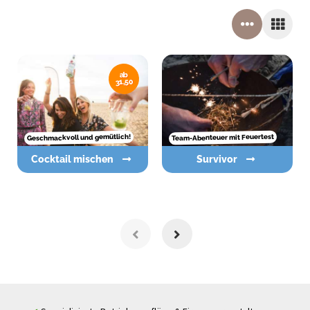
ab
31,50
Geschmackvoll und gemütlich!
Team-Abenteuer mit Feuertest
Cocktail mischen
Survivor