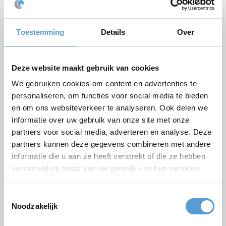
Paket
Toestemming
Details
Over
Firmen/Gruppenname
Gelegenheit
Deze website maakt gebruik van cookies
Vorname
We gebruiken cookies om content en advertenties te
Nachname
personaliseren, om functies voor social media te bieden
en om ons websiteverkeer te analyseren. Ook delen we
Email *
informatie over uw gebruik van onze site met onze
Personenzahl
partners voor social media, adverteren en analyse. Deze
partners kunnen deze gegevens combineren met andere
Geplanter Zeitpunkt
informatie die u aan ze heeft verstrekt of die ze hebben
verzameld op basis van uw gebruik van hun services.
Gewünschte Startzeit
Budget
Toestemmingsselectie
Noodzakelijk
Optionen/Ergänzungen
Termin
Getränkearrangement