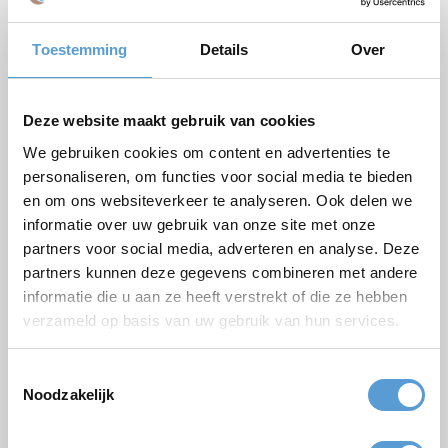
Paket
Toestemming
Details
Over
Firmen/Gruppenname
Gelegenheit
Deze website maakt gebruik van cookies
Vorname
We gebruiken cookies om content en advertenties te
Nachname
personaliseren, om functies voor social media te bieden
en om ons websiteverkeer te analyseren. Ook delen we
Email *
informatie over uw gebruik van onze site met onze
partners voor social media, adverteren en analyse. Deze
Personenzahl
partners kunnen deze gegevens combineren met andere
Geplanter Zeitpunkt
informatie die u aan ze heeft verstrekt of die ze hebben
verzameld op basis van uw gebruik van hun services.
Gewünschte Startzeit
Budget
Toestemmingsselectie
Noodzakelijk
Optionen/Ergänzungen
Termin
Getränkearrangement
Mittagessen
Grillen/Abendessen