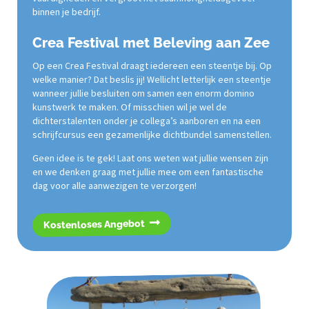
binnen je bedrijf.
Crea Festival met Beleving aan Zee
Op een Crea Festival draagt iedereen een steentje bij. Op
welke manier? Dat beslis jij! Wellicht letterlijk een steentje
wanneer jullie besluiten om samen een enorm domino
kunstwerk te maken. Of misschien wil je wel de
dichterstalenten onder je collega’s aanboren en na een
schrijfcursus een gezamenlijke dichtbundel samenstellen.
Geen idee is te gek! Laat ons weten wat jullie wensen zijn
en we denken graag met jullie mee om een fantastische
dag voor alle aanwezigen te verzorgen!
Kostenloses Angebot