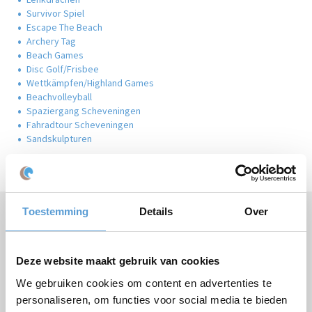
Survivor Spiel
Escape The Beach
Archery Tag
Beach Games
Disc Golf/Frisbee
Wettkämpfen/Highland Games
Beachvolleyball
Spaziergang Scheveningen
Fahradtour Scheveningen
Sandskulpturen
Toestemming
Details
Over
Brauchen Sie Hilfe oder haben Sie Fragen?
Rufen Sie
+31 (0)70 221 0359
an oder stellen Sie Ihre
Frage
per E-Mail
.
Deze website maakt gebruik van cookies
We gebruiken cookies om content en advertenties te
personaliseren, om functies voor social media te bieden