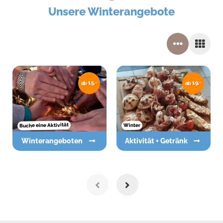
Unsere Winterangebote
ab 15,-
ab 19,-
Buche eine Aktivität
Winter
Winterangeboten
Aktivität + Getränk