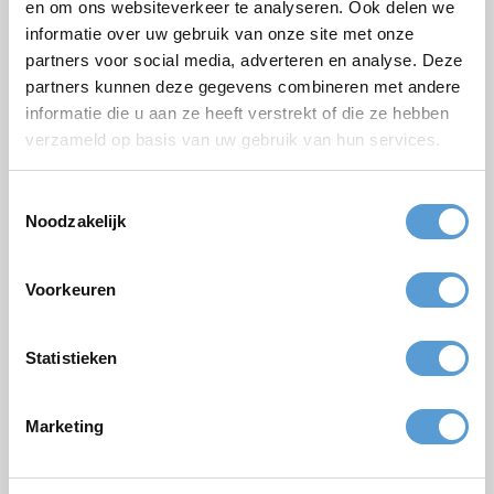
en om ons websiteverkeer te analyseren. Ook delen we
Kostenloses Angebot:
informatie over uw gebruik van onze site met onze
partners voor social media, adverteren en analyse. Deze
partners kunnen deze gegevens combineren met andere
Paket
informatie die u aan ze heeft verstrekt of die ze hebben
Firmen/Gruppenname
verzameld op basis van uw gebruik van hun services.
Gelegenheit
Toestemmingsselectie
Vorname
Noodzakelijk
Nachname
Voorkeuren
Email *
Personenzahl
Statistieken
Geplanter Zeitpunkt
Marketing
Gewünschte Startzeit
Budget