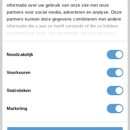
informatie over uw gebruik van onze site met onze
partners voor social media, adverteren en analyse. Deze
Paket
partners kunnen deze gegevens combineren met andere
informatie die u aan ze heeft verstrekt of die ze hebben
Firmen/Gruppenname
verzameld op basis van uw gebruik van hun services.
Gelegenheit
Toestemmingsselectie
Vorname
Noodzakelijk
Nachname
Email *
Voorkeuren
Personenzahl
Statistieken
Geplanter Zeitpunkt
Gewünschte Startzeit
Marketing
Budget
Optionen/Ergänzungen