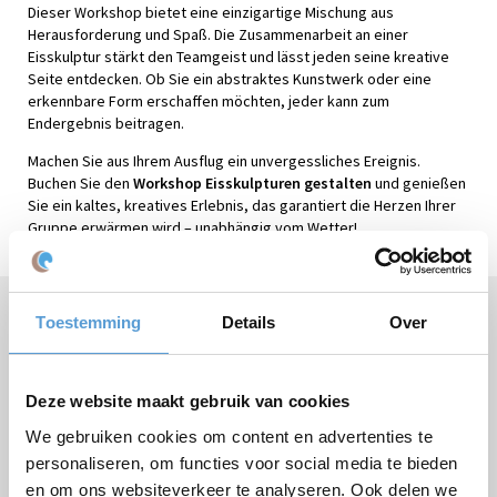
Dieser Workshop bietet eine einzigartige Mischung aus
Herausforderung und Spaß. Die Zusammenarbeit an einer
Eisskulptur stärkt den Teamgeist und lässt jeden seine kreative
Seite entdecken. Ob Sie ein abstraktes Kunstwerk oder eine
erkennbare Form erschaffen möchten, jeder kann zum
Endergebnis beitragen.
Machen Sie aus Ihrem Ausflug ein unvergessliches Ereignis.
Buchen Sie den
Workshop Eisskulpturen gestalten
und genießen
Sie ein kaltes, kreatives Erlebnis, das garantiert die Herzen Ihrer
Gruppe erwärmen wird – unabhängig vom Wetter!
Toestemming
Details
Over
Brauchen Sie Hilfe oder haben Sie Fragen?
Rufen Sie
+31 (0)70 221 0359
an oder stellen Sie Ihre
Frage
per E-Mail
.
Deze website maakt gebruik van cookies
We gebruiken cookies om content en advertenties te
personaliseren, om functies voor social media te bieden
en om ons websiteverkeer te analyseren. Ook delen we
Kostenloses Angebot: