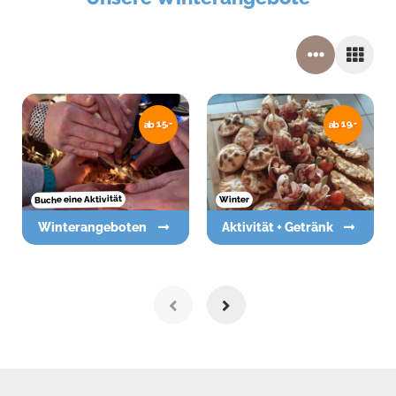
ab 15,-
ab 19,-
Buche eine Aktivität
Winter
Winterangeboten
Aktivität + Getränk