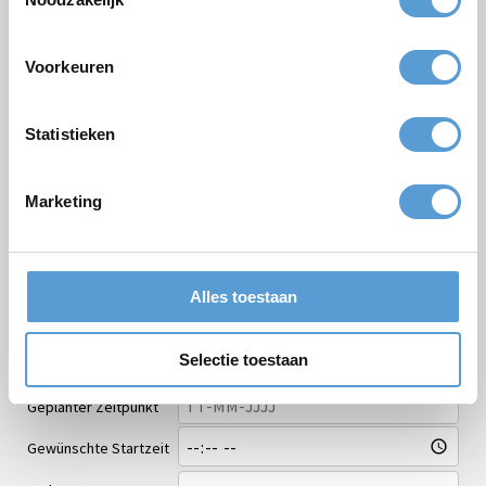
Kostenloses Angebot:
Voorkeuren
Paket
Statistieken
Firmen/Gruppenname
Gelegenheit
Marketing
Vorname
Nachname
Alles toestaan
Email *
Selectie toestaan
Personenzahl
Geplanter Zeitpunkt
Gewünschte Startzeit