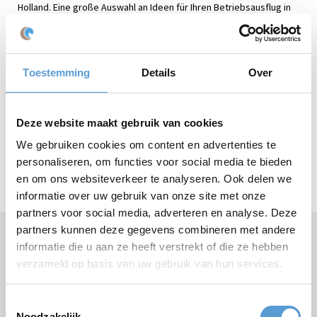
Holland. Eine große Auswahl an Ideen für Ihren Betriebsausflug in
Scheveningen finden Sie hier. Entscheiden Sie sich zwischen
sportlicher Outdoor-Action, kulturellen Highlights oder einem
kulinarischen Tag für Genießer. Wir freuen uns schon aufs nächste
Treffen!
Toestemming
Details
Over
Quiz XL
Quiz auf Großbildschirm mit Ton- und Videoausschnitten.
Deze website maakt gebruik van cookies
Dauer:
1,5 Stunden
We gebruiken cookies om content en advertenties te
personaliseren, om functies voor social media te bieden
Bis zu 20 Personen: €750*
en om ons websiteverkeer te analyseren. Ook delen we
Jeder weitere Teilnehmer: €13,50
informatie over uw gebruik van onze site met onze
partners voor social media, adverteren en analyse. Deze
partners kunnen deze gegevens combineren met andere
informatie die u aan ze heeft verstrekt of die ze hebben
Brauchen Sie Hilfe oder haben Sie Fragen?
Rufen Sie
+31 (0)70 221 0359
an oder stellen Sie Ihre
verzameld op basis van uw gebruik van hun services.
Frage
per E-Mail
.
Toestemmingsselectie
Noodzakelijk