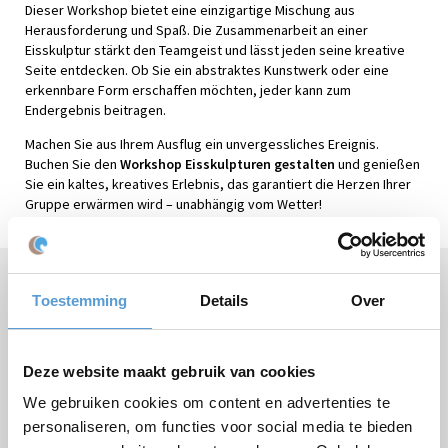
Dieser Workshop bietet eine einzigartige Mischung aus
Herausforderung und Spaß. Die Zusammenarbeit an einer
Eisskulptur stärkt den Teamgeist und lässt jeden seine kreative
Seite entdecken. Ob Sie ein abstraktes Kunstwerk oder eine
erkennbare Form erschaffen möchten, jeder kann zum
Endergebnis beitragen.
Machen Sie aus Ihrem Ausflug ein unvergessliches Ereignis.
Buchen Sie den
Workshop Eisskulpturen gestalten
und genießen
Sie ein kaltes, kreatives Erlebnis, das garantiert die Herzen Ihrer
Gruppe erwärmen wird – unabhängig vom Wetter!
Brauchen Sie Hilfe oder haben Sie Fragen?
Toestemming
Details
Over
Rufen Sie
+31 (0)70 221 0359
an oder stellen Sie Ihre
Frage
per E-Mail
.
Deze website maakt gebruik van cookies
We gebruiken cookies om content en advertenties te
personaliseren, om functies voor social media te bieden
Kostenloses Angebot: