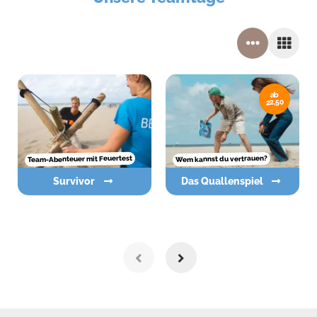
ab
22,50
Team-Abenteuer mit Feuertest
Wem kannst du vertrauen?
Survivor
Das Quallenspiel