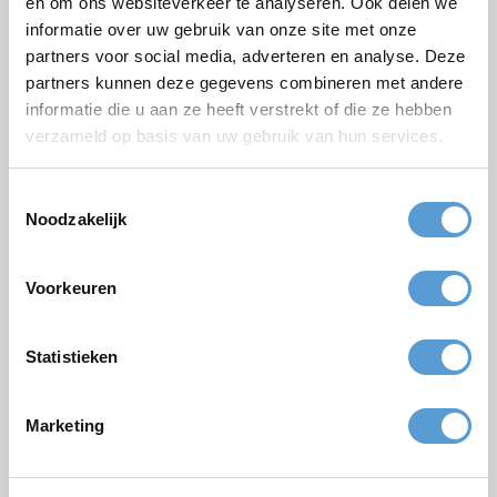
en om ons websiteverkeer te analyseren. Ook delen we
informatie over uw gebruik van onze site met onze
partners voor social media, adverteren en analyse. Deze
Paket
partners kunnen deze gegevens combineren met andere
Firmen/Gruppenname
informatie die u aan ze heeft verstrekt of die ze hebben
verzameld op basis van uw gebruik van hun services.
Gelegenheit
Vorname
Toestemmingsselectie
Noodzakelijk
Nachname
Email *
Voorkeuren
Personenzahl
Statistieken
Geplanter Zeitpunkt
Gewünschte Startzeit
Marketing
Budget
Optionen/Ergänzungen