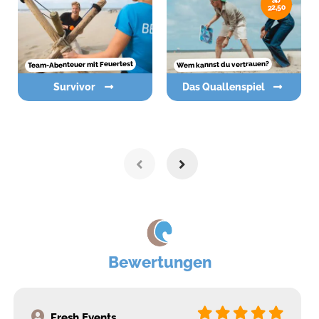
ab
22,50
Team-Abenteuer mit Feuertest
Wem kannst du vertrauen?
Survivor
Das Quallenspiel
Bewertungen
Fresh Events