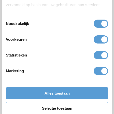
verzameld op basis van uw gebruik van hun services.
Vorname
Toestemmingsselectie
Nachname
Noodzakelijk
Email *
Personenzahl
Voorkeuren
Geplanter Zeitpunkt
Statistieken
Gewünschte Startzeit
Budget
Marketing
Optionen/Ergänzungen
Termin
Getränkearrangement
Mittagessen
Grillen/Abendessen
Alles toestaan
Bemerkungen
Selectie toestaan