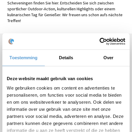
Scheveningen finden Sie hier. Entscheiden Sie sich zwischen
sportlicher Outdoor-Action, kulturellen Highlights oder einem
kulinarischen Tag für Genießer. Wir freuen uns schon aufs nächste
Treffen!
Brauchen Sie Hilfe oder haben Sie Fragen?
Rufen Sie
+31 (0)70 221 0359
an oder stellen Sie Ihre
Toestemming
Details
Over
Frage
per E-Mail
.
Deze website maakt gebruik van cookies
We gebruiken cookies om content en advertenties te
Kostenloses Angebot:
personaliseren, om functies voor social media te bieden
en om ons websiteverkeer te analyseren. Ook delen we
Paket
informatie over uw gebruik van onze site met onze
partners voor social media, adverteren en analyse. Deze
Firmen/Gruppenname
partners kunnen deze gegevens combineren met andere
informatie die u aan ze heeft verstrekt of die ze hebben
Gelegenheit