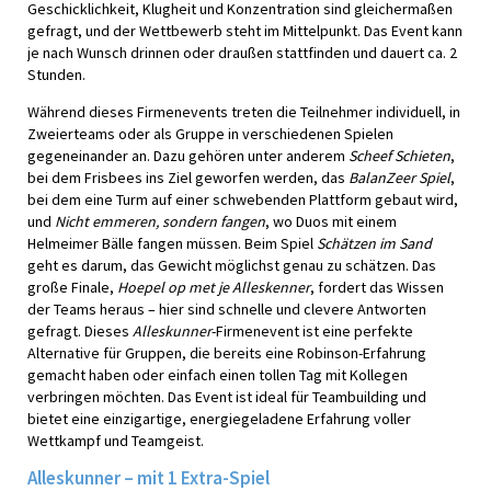
Geschicklichkeit, Klugheit und Konzentration sind gleichermaßen
gefragt, und der Wettbewerb steht im Mittelpunkt. Das Event kann
je nach Wunsch drinnen oder draußen stattfinden und dauert ca. 2
Stunden.
Während dieses Firmenevents treten die Teilnehmer individuell, in
Zweierteams oder als Gruppe in verschiedenen Spielen
gegeneinander an. Dazu gehören unter anderem
Scheef Schieten
,
bei dem Frisbees ins Ziel geworfen werden, das
BalanZeer Spiel
,
bei dem eine Turm auf einer schwebenden Plattform gebaut wird,
und
Nicht emmeren, sondern fangen
, wo Duos mit einem
Helmeimer Bälle fangen müssen. Beim Spiel
Schätzen im Sand
geht es darum, das Gewicht möglichst genau zu schätzen. Das
große Finale,
Hoepel op met je Alleskenner
, fordert das Wissen
der Teams heraus – hier sind schnelle und clevere Antworten
gefragt. Dieses
Alleskunner
-Firmenevent ist eine perfekte
Alternative für Gruppen, die bereits eine Robinson-Erfahrung
gemacht haben oder einfach einen tollen Tag mit Kollegen
verbringen möchten. Das Event ist ideal für Teambuilding und
bietet eine einzigartige, energiegeladene Erfahrung voller
Wettkampf und Teamgeist.
Alleskunner – mit 1 Extra-Spiel