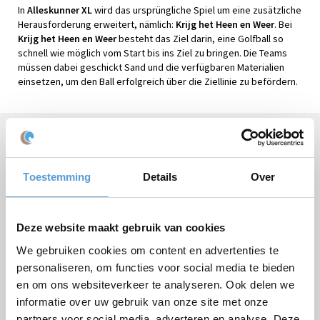
In
Alleskunner XL
wird das ursprüngliche Spiel um eine zusätzliche
Herausforderung erweitert, nämlich:
Krijg het Heen en Weer
. Bei
Krijg het Heen en Weer
besteht das Ziel darin, eine Golfball so
schnell wie möglich vom Start bis ins Ziel zu bringen. Die Teams
müssen dabei geschickt Sand und die verfügbaren Materialien
einsetzen, um den Ball erfolgreich über die Ziellinie zu befördern.
Brauchen Sie Hilfe oder haben Sie Fragen?
Rufen Sie
+31 (0)70 221 0359
an oder stellen Sie Ihre
Frage
per E-Mail
.
Toestemming
Details
Over
Deze website maakt gebruik van cookies
We gebruiken cookies om content en advertenties te
Kostenloses Angebot:
personaliseren, om functies voor social media te bieden
en om ons websiteverkeer te analyseren. Ook delen we
Paket
informatie over uw gebruik van onze site met onze
partners voor social media, adverteren en analyse. Deze