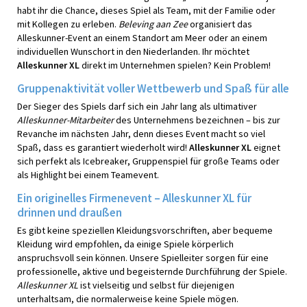
habt ihr die Chance, dieses Spiel als Team, mit der Familie oder
mit Kollegen zu erleben.
Beleving aan Zee
organisiert das
Alleskunner-Event an einem Standort am Meer oder an einem
individuellen Wunschort in den Niederlanden. Ihr möchtet
Alleskunner XL
direkt im Unternehmen spielen? Kein Problem!
Gruppenaktivität voller Wettbewerb und Spaß für alle
Der Sieger des Spiels darf sich ein Jahr lang als ultimativer
Alleskunner-Mitarbeiter
des Unternehmens bezeichnen – bis zur
Revanche im nächsten Jahr, denn dieses Event macht so viel
Spaß, dass es garantiert wiederholt wird!
Alleskunner XL
eignet
sich perfekt als Icebreaker, Gruppenspiel für große Teams oder
als Highlight bei einem Teamevent.
Ein originelles Firmenevent – Alleskunner XL für
drinnen und draußen
Es gibt keine speziellen Kleidungsvorschriften, aber bequeme
Kleidung wird empfohlen, da einige Spiele körperlich
anspruchsvoll sein können. Unsere Spielleiter sorgen für eine
professionelle, aktive und begeisternde Durchführung der Spiele.
Alleskunner XL
ist vielseitig und selbst für diejenigen
unterhaltsam, die normalerweise keine Spiele mögen.