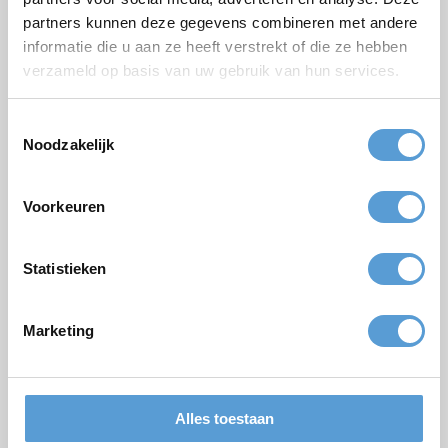
Firmen/Gruppenname
partners kunnen deze gegevens combineren met andere
Gelegenheit
informatie die u aan ze heeft verstrekt of die ze hebben
verzameld op basis van uw gebruik van hun services.
Vorname
Nachname
Toestemmingsselectie
Noodzakelijk
Email *
Personenzahl
Voorkeuren
Geplanter Zeitpunkt
Statistieken
Gewünschte Startzeit
Budget
Marketing
Optionen/Ergänzungen
Termin
Getränkearrangement
Mittagessen
Grillen/Abendessen
Alles toestaan
Bemerkungen