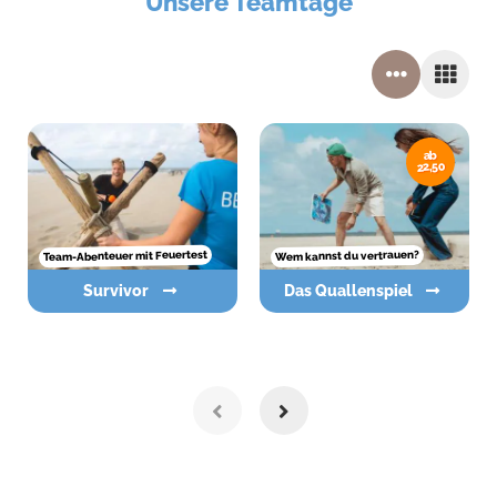
Unsere Teamtage
ab
22,50
Team-Abenteuer mit Feuertest
Wem kannst du vertrauen?
Survivor
Das Quallenspiel