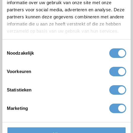
Kostenloses Angebot:
informatie over uw gebruik van onze site met onze
partners voor social media, adverteren en analyse. Deze
partners kunnen deze gegevens combineren met andere
Paket
informatie die u aan ze heeft verstrekt of die ze hebben
Firmen/Gruppenname
verzameld op basis van uw gebruik van hun services.
Gelegenheit
Toestemmingsselectie
Vorname
Noodzakelijk
Nachname
Voorkeuren
Email *
Personenzahl
Statistieken
Geplanter Zeitpunkt
Marketing
Gewünschte Startzeit
Budget
Optionen/Ergänzungen