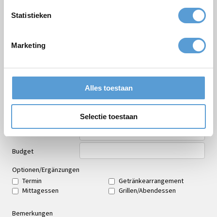
Firmen/Gruppenname
Statistieken
Gelegenheit
Vorname
Marketing
Nachname
Email *
Alles toestaan
Personenzahl
Geplanter Zeitpunkt
Selectie toestaan
Gewünschte Startzeit
Budget
Optionen/Ergänzungen
Termin
Getränkearrangement
Mittagessen
Grillen/Abendessen
Bemerkungen