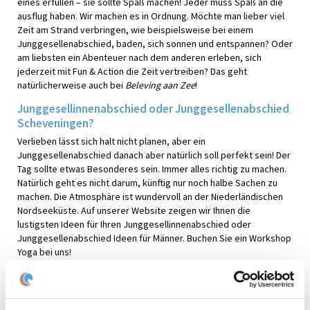
eines erfüllen – sie sollte Spaß machen! Jeder muss Spaß an die
ausflug haben. Wir machen es in Ordnung. Möchte man lieber viel
Zeit am Strand verbringen, wie beispielsweise bei einem
Junggesellenabschied, baden, sich sonnen und entspannen? Oder
am liebsten ein Abenteuer nach dem anderen erleben, sich
jederzeit mit Fun & Action die Zeit vertreiben? Das geht
natürlicherweise auch bei
Beleving aan Zee
!
Junggesellinnenabschied oder Junggesellenabschied
Scheveningen?
Verlieben lässt sich halt nicht planen, aber ein
Junggesellenabschied danach aber natürlich soll perfekt sein! Der
Tag sollte etwas Besonderes sein. Immer alles richtig zu machen.
Natürlich geht es nicht darum, künftig nur noch halbe Sachen zu
machen. Die Atmosphäre ist wundervoll an der Niederländischen
Nordseeküste. Auf unserer Website zeigen wir Ihnen die
lustigsten Ideen für Ihren Junggesellinnenabschied oder
Junggesellenabschied Ideen für Männer. Buchen Sie ein Workshop
Yoga bei uns!
Gruppenaktivitäten Holland
Essen und Trinken und Schnapps waren bei unseren Aktivitäten toll
organisiert. Schauen Sie sich Bewertungen und Fotos von die