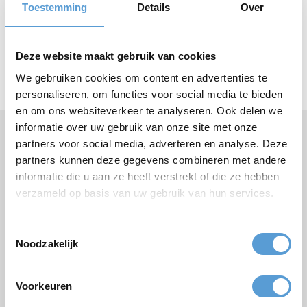
Toestemming
Details
Over
Scheveningen Beach oder Outdoor-Aktivitäten in Den Haag, Zuid-
Holland. Eine große Auswahl an Ideen für Ihren Betriebsausflug in
Scheveningen finden Sie hier. Entscheiden Sie sich zwischen
sportlicher Outdoor-Action, kulturellen Highlights oder einem
Deze website maakt gebruik van cookies
kulinarischen Tag für Genießer. Wir freuen uns schon aufs nächste
We gebruiken cookies om content en advertenties te
Treffen!
personaliseren, om functies voor social media te bieden
en om ons websiteverkeer te analyseren. Ook delen we
informatie over uw gebruik van onze site met onze
partners voor social media, adverteren en analyse. Deze
Brauchen Sie Hilfe oder haben Sie Fragen?
Rufen Sie
+31 (0)70 221 0359
an oder stellen Sie Ihre
partners kunnen deze gegevens combineren met andere
Frage
per E-Mail
.
informatie die u aan ze heeft verstrekt of die ze hebben
verzameld op basis van uw gebruik van hun services.
Toestemmingsselectie
Kostenloses Angebot:
Noodzakelijk
Paket
Voorkeuren