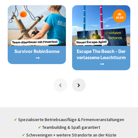
ab
22,50
Team-Abenteuer mit Feuertest
Neues Escape-Spiel!
Survivor RobinSonne
Escape The Beach - Der
verlassene Leuchtturm
Spezialisierte Betriebsausflüge & Firmenveranstaltungen
✔
Teambuilding & Spaß garantiert
✔
Scheveningen + weitere Strandorte an der Küste
✔