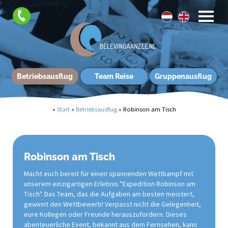
Betriebsausflug
Team Reise
Gruppenausflug
»
Start
»
Betriebsausflug
»
Robinson am Tisch
Robinson am Tisch
Macht euch bereit für einen spannenden Wettkampf mit
unserem einzigartigen Erlebnis "Expedition Robinson am
Tisch". Das Team, das die Aufgaben am besten meistert,
gewinnt den Wettbewerb! Verpasst nicht die Gelegenheit,
eure Kollegen oder Freunde herauszufordern. Dieses
abenteuerliche Event, bekannt aus dem Fernsehen, kann