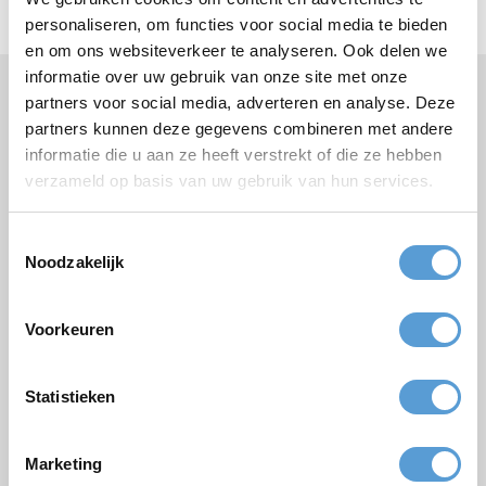
Mini-Pokal für € 7,50 pro Stück.
personaliseren, om functies voor social media te bieden
en om ons websiteverkeer te analyseren. Ook delen we
informatie over uw gebruik van onze site met onze
partners voor social media, adverteren en analyse. Deze
Brauchen Sie Hilfe oder haben Sie Fragen?
partners kunnen deze gegevens combineren met andere
Rufen Sie
+31 (0)70 221 0359
an oder stellen Sie Ihre
Frage
per E-Mail
.
informatie die u aan ze heeft verstrekt of die ze hebben
verzameld op basis van uw gebruik van hun services.
Toestemmingsselectie
Noodzakelijk
Kostenloses Angebot:
Voorkeuren
Paket
Firmen/Gruppenname
Statistieken
Gelegenheit
Vorname
Marketing