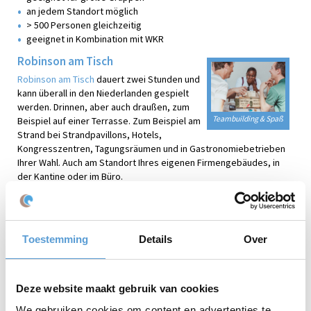
an jedem Standort möglich
> 500 Personen gleichzeitig
geeignet in Kombination mit WKR
Robinson am Tisch
Robinson am Tisch
dauert zwei Stunden und
kann überall in den Niederlanden gespielt
werden. Drinnen, aber auch draußen, zum
Teambuilding & Spaß
Beispiel auf einer Terrasse. Zum Beispiel am
Strand bei Strandpavillons, Hotels,
Kongresszentren, Tagungsräumen und in Gastronomiebetrieben
Ihrer Wahl. Auch am Standort Ihres eigenen Firmengebäudes, in
der Kantine oder im Büro.
Schauen Sie sich diese
Robinson am Tisch Stimmungseindrücke
online an.
Größere Gruppen oder besondere Wünsche?
Fragen Sie uns
!
Toestemming
Details
Over
Gewinnerkette oder Mini-Pokal
Perfekt als Andenken an ein gelungenes Event: ein Mini-Pokal oder
eine Gewinnerkette.
Deze website maakt gebruik van cookies
Die Gewinnerkette ist für nur € 25 pro Stück erhältlich, und der
We gebruiken cookies om content en advertenties te