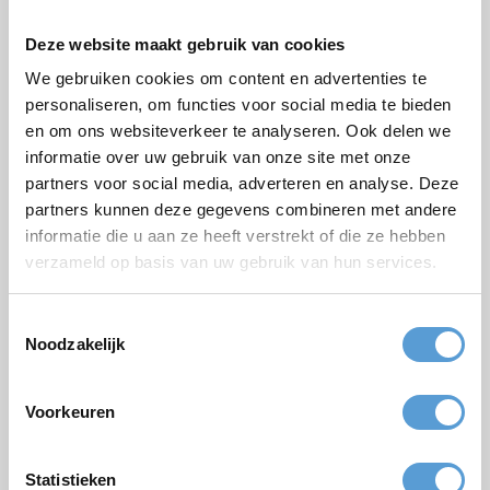
Email *
Deze website maakt gebruik van cookies
Personenzahl
We gebruiken cookies om content en advertenties te
personaliseren, om functies voor social media te bieden
Geplanter Zeitpunkt
en om ons websiteverkeer te analyseren. Ook delen we
informatie over uw gebruik van onze site met onze
Gewünschte Startzeit
partners voor social media, adverteren en analyse. Deze
Budget
partners kunnen deze gegevens combineren met andere
informatie die u aan ze heeft verstrekt of die ze hebben
Optionen/Ergänzungen
verzameld op basis van uw gebruik van hun services.
Termin
Getränkearrangement
Mittagessen
Grillen/Abendessen
Toestemmingsselectie
Bemerkungen
Noodzakelijk
Voorkeuren
Statistieken