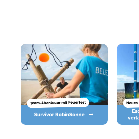
Team-Abenteuer mit Feuertest
Neues 
Escape The Beach - Der
Survivor RobinSonne
verl