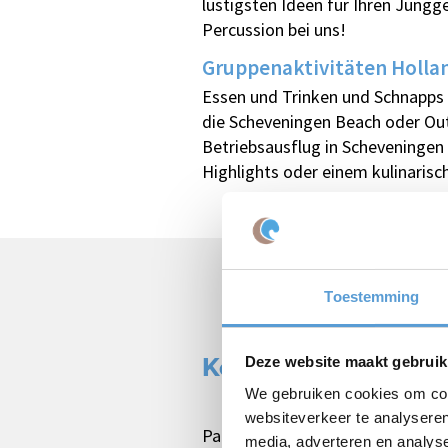
lustigsten Ideen für Ihren Jung
Percussion bei uns!
Gruppenaktivitäten Holla
Essen und Trinken und Schnapps w
die Scheveningen Beach oder Out
Betriebsausflug in Scheveningen f
Highlights oder einem kulinarisc
Toestemming
Kostenloses Angeb
Deze website maakt gebruik
We gebruiken cookies om cont
websiteverkeer te analyseren
Paket
media, adverteren en analys