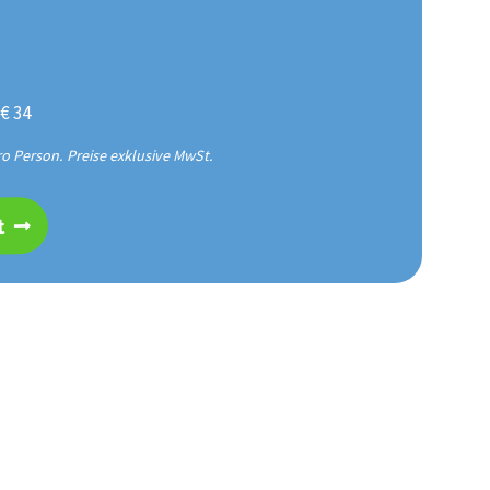
 € 34
ro Person. Preise exklusive MwSt.
t