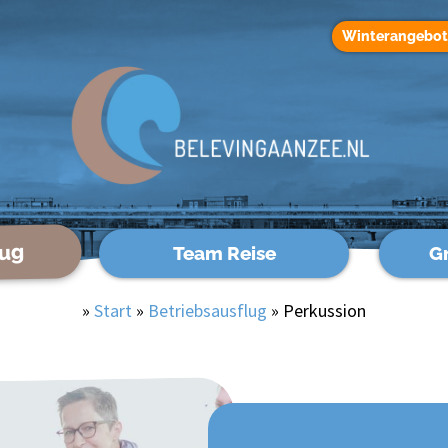
Winterangebo
lug
Team Reise
G
»
Start
»
Betriebsausflug
»
Perkussion