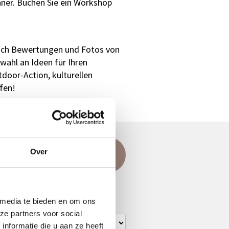
nner. Buchen Sie ein Workshop
 sich Bewertungen und Fotos von
wahl an Ideen für Ihren
tdoor-Action, kulturellen
fen!
agen?
Over
ellen Sie Ihre Frage
per E-Mail
.
 media te bieden en om ons
ze partners voor social
nformatie die u aan ze heeft