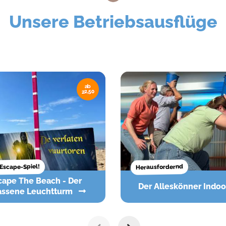
Unsere Betriebsausflüge
ab
22,50
Escape-Spiel!
Herausfordernd
Der Alleskönner Indo
assene Leuchtturm