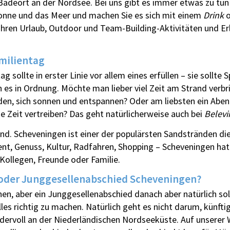
r Badeort an der Nordsee. Bei uns gibt es immer etwas zu tun
Sonne und das Meer und machen Sie es sich mit einem
Drink
o
 Ihren Urlaub, Outdoor und Team-Building-Aktivitäten und Er
milientag
g sollte in erster Linie vor allem eines erfüllen – sie soll
 es in Ordnung. Möchte man lieber viel Zeit am Strand verbri
en, sich sonnen und entspannen? Oder am liebsten ein Aben
e Zeit vertreiben? Das geht natürlicherweise auch bei
Belevi
nd. Scheveningen ist einer der populärsten Sandstränden di
vent, Genuss, Kultur, Radfahren, Shopping – Scheveningen hat 
Kollegen, Freunde oder Familie.
oder Junggesellenabschied Scheveningen?
lanen, aber ein Junggesellenabschied danach aber natürlich sol
es richtig zu machen. Natürlich geht es nicht darum, künfti
ervoll an der Niederländischen Nordseeküste. Auf unserer W