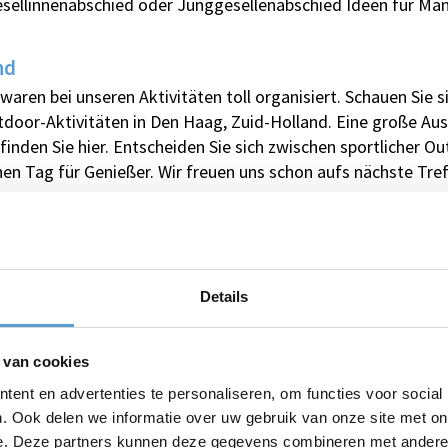
gesellinnenabschied oder Junggesellenabschied Ideen für Mä
nd
aren bei unseren Aktivitäten toll organisiert. Schauen Sie
door-Aktivitäten in Den Haag, Zuid-Holland. Eine große Aus
inden Sie hier. Entscheiden Sie sich zwischen sportlicher Ou
hen Tag für Genießer. Wir freuen uns schon aufs nächste Tref
Brauchen Sie Hilfe oder haben Sie Fr
Details
Rufen Sie
+31 (0)70 221 0359
an oder st
ot:
 van cookies
ent en advertenties te personaliseren, om functies voor social
. Ook delen we informatie over uw gebruik van onze site met on
e. Deze partners kunnen deze gegevens combineren met andere i