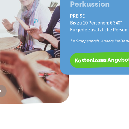
Perkussion
PREISE
Bis zu 10 Personen: € 340*
Für jede zusätzliche Person:
* = Gruppenpreis. Andere Preise p
Kostenloses Angebo