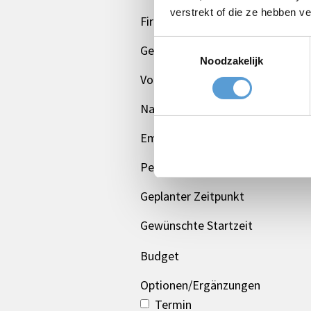
verstrekt of die ze hebben v
Firmen/Gruppenname
Toestemmingsselectie
Gelegenheit
Noodzakelijk
Vorname
Nachname
Email *
Personenzahl
Geplanter Zeitpunkt
Gewünschte Startzeit
Budget
Optionen/Ergänzungen
Termin