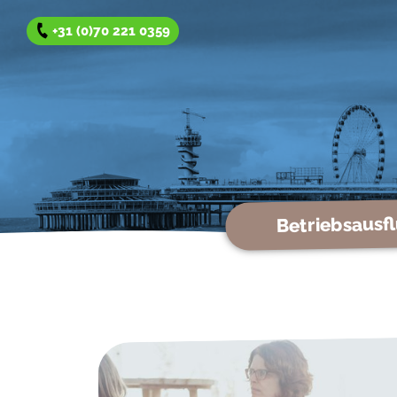
+31 (0)70 221 0359
Betriebsausf
Betriebsausflug
Team Reise
Gruppenausflug
Winterangeboten
Über uns
Kontakt
Offerte