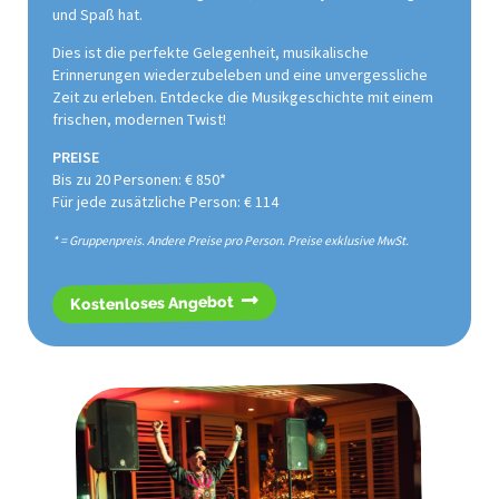
und Spaß hat.
Dies ist die perfekte Gelegenheit, musikalische
Erinnerungen wiederzubeleben und eine unvergessliche
Zeit zu erleben. Entdecke die Musikgeschichte mit einem
frischen, modernen Twist!
PREISE
Bis zu 20 Personen: € 850*
Für jede zusätzliche Person: € 114
* = Gruppenpreis. Andere Preise pro Person. Preise exklusive MwSt.
Kostenloses Angebot