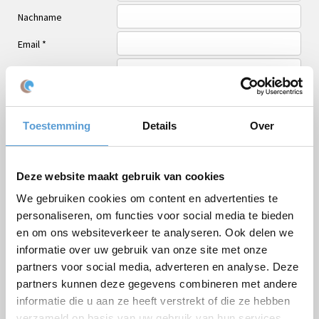
Nachname
Email *
Personenzahl
Geplanter Zeitpunkt
Gewünschte Startzeit
Toestemming
Details
Over
Budget
Deze website maakt gebruik van cookies
Optionen/Ergänzungen
Termin
Getränkearrangement
We gebruiken cookies om content en advertenties te
Mittagessen
Grillen/Abendessen
personaliseren, om functies voor social media te bieden
en om ons websiteverkeer te analyseren. Ook delen we
Bemerkungen
informatie over uw gebruik van onze site met onze
partners voor social media, adverteren en analyse. Deze
partners kunnen deze gegevens combineren met andere
informatie die u aan ze heeft verstrekt of die ze hebben
verzameld op basis van uw gebruik van hun services.