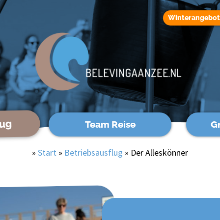
Winterangebo
lug
Team Reise
G
»
Start
»
Betriebsausflug
»
Der Alleskönner