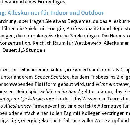
tät während eines Firmentages.
ug: Alleskunner für Indoor und Outdoor
rordnung, aber tragen Sie etwas Bequemes, da das Alleskunne
r führen die Spiele mit Energie, Professionalität und Begeiste
ejenigen, die normalerweise keine Spiele mögen. Die Heraus
d Konzentration. Reichlich Raum für Wettbewerb! Alleskunner
n.
Dauer: 1,5 Stunden
en die Teilnehmer individuell, in Zweierteams oder als Grup
n unter anderem
Scheef Schieten
, bei dem Frisbees ins Ziel
ner schwebenden Plattform gebaut wird, und
Nicht emmeren,
üssen. Beim Spiel
Schätzen im Sand
geht es darum, das Ge
el op met je Alleskenner
, fordert das Wissen der Teams hera
es
Alleskunner
-Firmenevent ist eine perfekte Alternative für
n oder einfach einen tollen Tag mit Kollegen verbringen mö
nzigartige, energiegeladene Erfahrung voller Wettkampf und