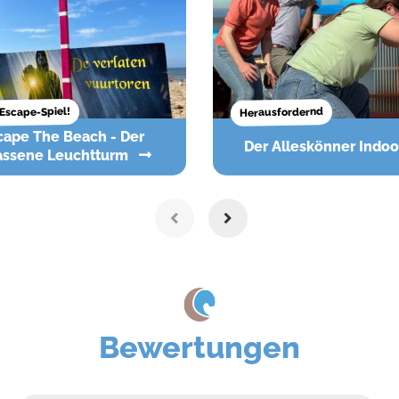
Escape-Spiel!
Herausfordernd
Der Alleskönner Indo
assene Leuchtturm
Bewertungen