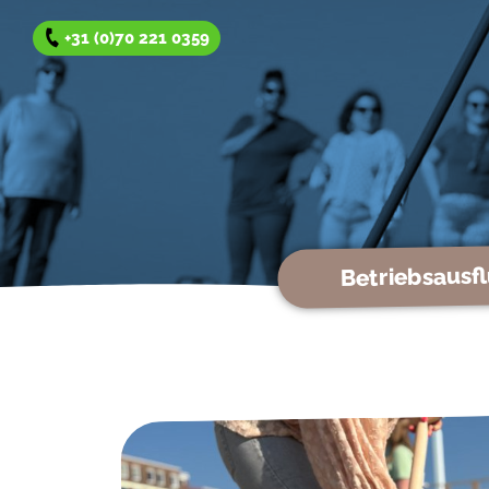
+31 (0)70 221 0359
Betriebsausf
Betriebsausflug
Team Reise
Gruppenausflug
Winterangeboten
Über uns
Kontakt
Offerte