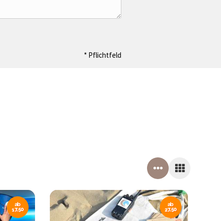
* Pflichtfeld
ab
ab
17,50
27,50