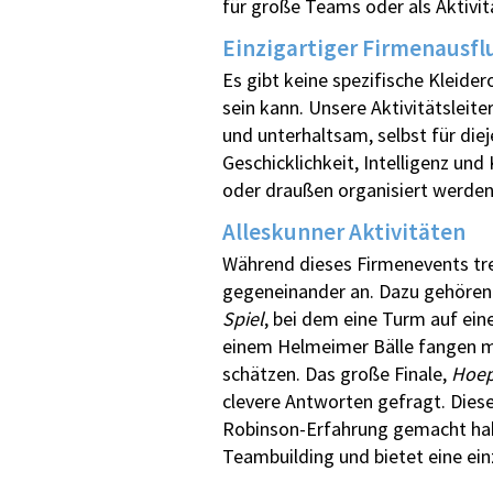
für große Teams oder als Aktivi
Einzigartiger Firmenausfl
Es gibt keine spezifische Kleide
sein kann. Unsere Aktivitätsleite
und unterhaltsam, selbst für di
Geschicklichkeit, Intelligenz un
oder draußen organisiert werde
Alleskunner Aktivitäten
Während dieses Firmenevents tret
gegeneinander an. Dazu gehöre
Spiel
, bei dem eine Turm auf ei
einem Helmeimer Bälle fangen m
schätzen. Das große Finale,
Hoep
clevere Antworten gefragt. Dies
Robinson-Erfahrung gemacht habe
Teambuilding und bietet eine ei