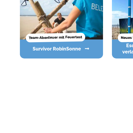
Team-Abenteuer mit Feuertest
Neues 
Escape The Beach - Der
Survivor RobinSonne
verl