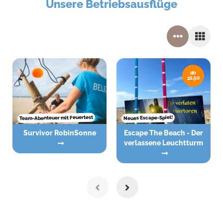
Unsere Betriebsausflüge
ab
22,50
Team-Abenteuer mit Feuertest
Neues Escape-Spiel!
Survivor RobinSonne
Escape The Beach - Der
verlassene Leuchtturm