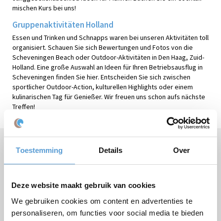
mischen Kurs bei uns!
Gruppenaktivitäten Holland
Essen und Trinken und Schnapps waren bei unseren Aktivitäten toll
organisiert. Schauen Sie sich Bewertungen und Fotos von die
Scheveningen Beach oder Outdoor-Aktivitäten in Den Haag, Zuid-
Holland. Eine große Auswahl an Ideen für Ihren Betriebsausflug in
Scheveningen finden Sie hier. Entscheiden Sie sich zwischen
sportlicher Outdoor-Action, kulturellen Highlights oder einem
kulinarischen Tag für Genießer. Wir freuen uns schon aufs nächste
Treffen!
Toestemming
Details
Over
Brauchen Sie Hilfe oder haben Sie Fragen?
Rufen Sie
+31 (0)70 221 0359
an oder stellen Sie Ihre
Frage
per E-Mail
.
Deze website maakt gebruik van cookies
We gebruiken cookies om content en advertenties te
personaliseren, om functies voor social media te bieden