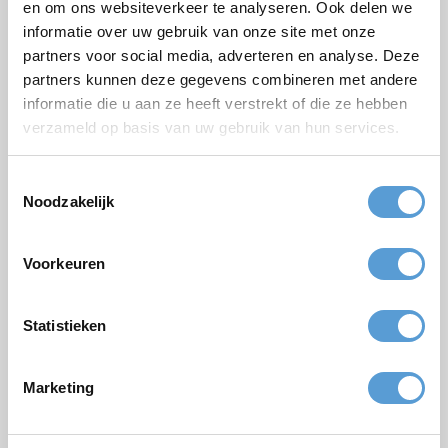
Kostenloses Angebot:
en om ons websiteverkeer te analyseren. Ook delen we
informatie over uw gebruik van onze site met onze
partners voor social media, adverteren en analyse. Deze
Paket
partners kunnen deze gegevens combineren met andere
informatie die u aan ze heeft verstrekt of die ze hebben
Firmen/Gruppenname
verzameld op basis van uw gebruik van hun services.
Gelegenheit
Toestemmingsselectie
Vorname
Noodzakelijk
Nachname
Email *
Voorkeuren
Personenzahl
Statistieken
Geplanter Zeitpunkt
Gewünschte Startzeit
Marketing
Budget