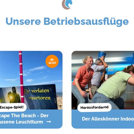
Unsere Betriebsausflüge
ab
22,50
Escape-Spiel!
Herausfordernd
Der Alleskönner Indo
assene Leuchtturm