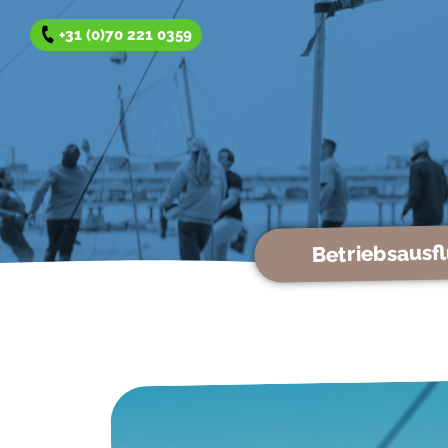
+31 (0)70 221 0359
Betriebsausf
Betriebsausflug
Team Reise
Gruppenausflug
Winterangeboten
Über uns
Kontakt
Offerte