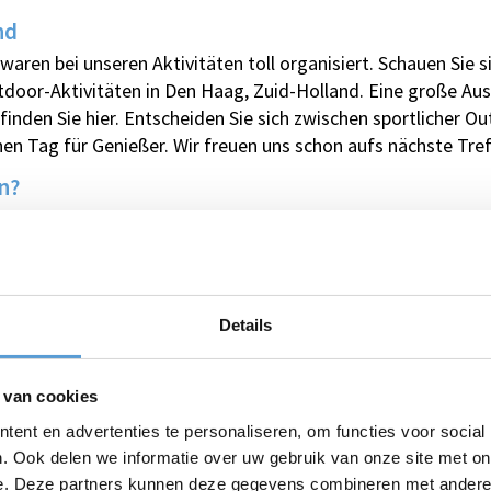
nd
aren bei unseren Aktivitäten toll organisiert. Schauen Sie
door-Aktivitäten in Den Haag, Zuid-Holland. Eine große Aus
inden Sie hier. Entscheiden Sie sich zwischen sportlicher Ou
hen Tag für Genießer. Wir freuen uns schon aufs nächste Tref
n?
Details
Brauchen Sie Hilfe oder haben Sie Fr
Rufen Sie
+31 (0)70 221 0359
an oder st
 van cookies
ot:
ent en advertenties te personaliseren, om functies voor social
. Ook delen we informatie over uw gebruik van onze site met on
e. Deze partners kunnen deze gegevens combineren met andere i