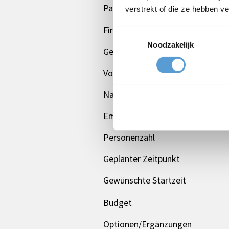
Paket
verstrekt of die ze hebben v
Firmen/Gruppenname
Toestemmingsselectie
Noodzakelijk
Gelegenheit
Vorname
Nachname
Email *
Personenzahl
Geplanter Zeitpunkt
Gewünschte Startzeit
Budget
Optionen/Ergänzungen