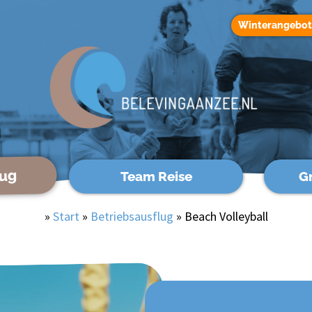
Winterangebo
lug
Team Reise
G
»
Start
»
Betriebsausflug
»
Beach Volleyball