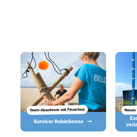
Team-Abenteuer mit Feuertest
Neues 
Escape The Beach - Der
Survivor RobinSonne
verl