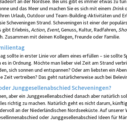
r Badeort an der Nordsee. Bei uns gibt es immer etwas zu tun
Sonne und das Meer und machen Sie es sich mit einem
Drink
o
 Ihren Urlaub, Outdoor und Team-Building-Aktivitäten und Er
ie Scheveningen Strand. Scheveningen ist einer der populär
 gibt Erlebnis,
Action
,
Event
, Genuss, Kultur, Radfahren,
Sho
lich. Zusammen mit deinen Kollegen, Freunde oder Familie.
milientag
g sollte in erster Linie vor allem eines erfüllen – sie soll
 es in Ordnung. Möchte man lieber viel Zeit am Strand verbri
en, sich sonnen und entspannen? Oder am liebsten ein Aben
e Zeit vertreiben? Das geht natürlicherweise auch bei Belev
oder Junggesellenabschied Scheveningen?
lanen, aber ein Junggesellenabschied danach aber natürlich sol
es richtig zu machen. Natürlich geht es nicht darum, künfti
ervoll an der Niederländischen Nordseeküste. Auf unserer W
esellinnenabschied oder Junggesellenabschied Ideen für Män