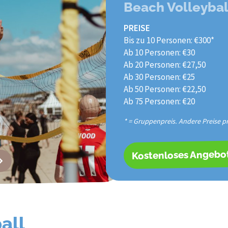
Beach Volleybal
PREISE
Bis zu 10 Personen: €300*
Ab 10 Personen: €30
Ab 20 Personen: €27,50
Ab 30 Personen: €25
Ab 50 Personen: €22,50
Ab 75 Personen: €20
* = Gruppenpreis. Andere Preise pr
Kostenloses Angebo
all