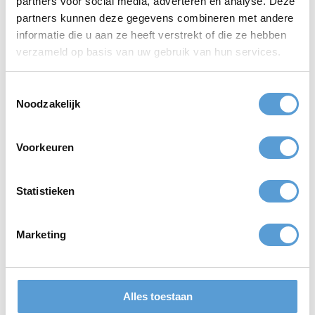
partners voor social media, adverteren en analyse. Deze
telefonisch erreichbar. Oder per E-Mail. Zögern Sie nicht und
partners kunnen deze gegevens combineren met andere
fragen Sie uns!
informatie die u aan ze heeft verstrekt of die ze hebben
verzameld op basis van uw gebruik van hun services.
Angebot anfordern
Toestemmingsselectie
Contact
Noodzakelijk
Voorkeuren
Top
bedrijfsuitjes
Top
teamuitjes
Top
vrijgezellenuitjes
Top
klassenuitjes
Statistieken
Marketing
Bewertungen
Alles toestaan