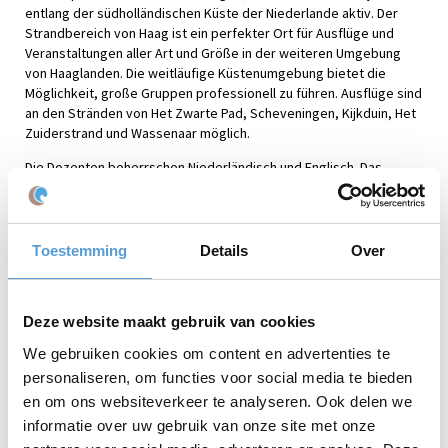
entlang der südholländischen Küste der Niederlande aktiv. Der
Strandbereich von Haag ist ein perfekter Ort für Ausflüge und
Veranstaltungen aller Art und Größe in der weiteren Umgebung
von Haaglanden. Die weitläufige Küstenumgebung bietet die
Möglichkeit, große Gruppen professionell zu führen. Ausflüge sind
an den Stränden von Het Zwarte Pad, Scheveningen, Kijkduin, Het
Zuiderstrand und Wassenaar möglich.
Die Dozenten beherrschen Niederländisch und Englisch. Das
Ausflugsangebot ist auf Niederländisch, Englisch und Deutsch
verfügbar. Geeignet für große Gruppen.
Kurz gesagt: Wählen Sie Beleving aan Zee für Betriebsausflüge,
Toestemming
Details
Over
Geschäftsveranstaltungen, Teamausflüge, Teambuilding,
Familientage, ein Jubiläum, einen Neujahrsempfang, sportliche
Aktivitäten für Grundschüler, eine Einführungswoche für Schulen,
Mal- und Graffiti-Workshops , Junggesellenausflüge,
Deze website maakt gebruik van cookies
Mitarbeiterausflüge, ein Firmenfest, Energiespender und mehr.
We gebruiken cookies om content en advertenties te
personaliseren, om functies voor social media te bieden
en om ons websiteverkeer te analyseren. Ook delen we
Beleving aan Zee ist rund um die Uhr erreichbar. An Feiertagen und
informatie over uw gebruik van onze site met onze
Wochenenden ist unser Büro geschlossen, wir sind jedoch