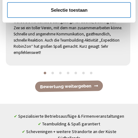
Kathelijne Soydan
Selectie toestaan
Für unseren Betriebsausflug (im Beachclub Boomerang Beach)
wurde bis ins kleinste Detail gesorgt. Ich dachte, Beleving aan
Zee sei ein toller Verein, mit dem man zusammenarbeiten könne.
Schnelle und angenehme Kommunikation, gastfreundlich,
schnelle Reaktion. Auch die Teambuilding-Aktivität „Expedition
RobinZon“ hat großen Spaß gemacht. Kurz gesagt: Sehr
empfehlenswert!
Bewertung weitergeben
Spezialisierte Betriebsausflüge & Firmenveranstaltungen
✔
Teambuilding & Spaß garantiert
✔
Scheveningen + weitere Strandorte an der Küste
✔
Südhollands