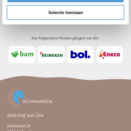
✔
Südhollands
Selectie toestaan
Große Gruppen: 500+ Personen
✔
Für alle Teilnehmer etwas dabei. Allen viel Spaß!
✔
Die folgenden Firmen gingen vor dir:
Beleving aan Zee
Duinstraat 23