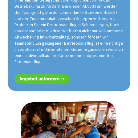
innerhalb der Belegschaft die Möglichkeit damit das
Betriebsklima zu fördern. Bei diesen Aktivitäten werden
der Teamgeist gefördert, individuelle Stärken entdeckt
und der Zusammenhalt zwischen Kollegen verbessert.
Probieren Sie ein Betriebsausflug in Scheveningen, Hoek
van Holland oder Kijkduin. Wir bieten nicht nur willkommene
Abwechslung im Arbeitsalltag, sondern fördern wir
Teamspirit. Ein gelungener Betriebsausflug ist eine richtige
Investition in Ihr Unternehmen. Gerne organisieren wir auch
einen individuell auf Ihre Unternehmen abgestimmten
Firmenausflug.
Angebot anfordern