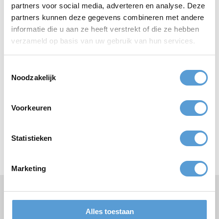
partners voor social media, adverteren en analyse. Deze
machen. Die Atmosphäre ist wundervoll an der Niederländischen
Nordseeküste. Auf unserer Website zeigen wir Ihnen die
partners kunnen deze gegevens combineren met andere
lustigsten Ideen für Ihren Junggesellinnenabschied oder
informatie die u aan ze heeft verstrekt of die ze hebben
Junggesellenabschied Ideen für Männer. Ideen für Ihren
verzameld op basis van uw gebruik van hun services.
Junggesellinnenabschied? Oder Junggesellenabschied Ideen für
Männer. Kontaktieren Sie uns!
Toestemmingsselectie
Noodzakelijk
Angebot anfordern
Voorkeuren
Top
bedrijfsuitjes
Top
teamuitjes
Statistieken
Top
vrijgezellenuitjes
Top
klassenuitjes
Marketing
Spezialisierte Betriebsausflüge & Firmenveranstaltungen
✔
Teambuilding & Spaß garantiert
✔
Alles toestaan
Scheveningen + weitere Strandorte an der Küste