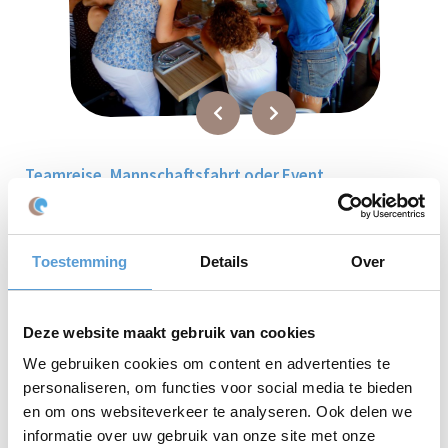
Teamreise, Mannschaftsfahrt oder Event
Scheveningen?
Der schöne Strand im Scheveningen Holland bilden die Kulisse für
einen
attraktiven
Tripp
auf dem Mountainbike.
Beleving aan Zee
ist
eine Eventagentur in Scheveningen spezialisiert in die
Toestemming
Details
Over
professionelle Event-Planung an der Niederlandischen
Nordseeküste.
Deze website maakt gebruik van cookies
Junggesellinnenabschied oder Junggesellenabschied
Scheveningen?
We gebruiken cookies om content en advertenties te
Verlieben lässt sich halt nicht planen, aber ein
personaliseren, om functies voor social media te bieden
Junggesellenabschied danach aber natürlich soll perfekt sein! Der
en om ons websiteverkeer te analyseren. Ook delen we
Tag sollte etwas Besonderes sein. Immer alles richtig zu machen.
informatie over uw gebruik van onze site met onze
Natürlich geht es nicht darum, künftig nur noch halbe Sachen zu